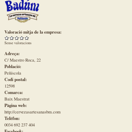
Valoració mitja de la empresa:
Sense valoracions
Adreça:
C/ Maestro Roca, 22
Població:
Peñíscola
Codi postal:
12598
Comarca:
Baix Maestrat
Pàgina web:
http://cervezasartesanasbm.com
Telèfon:
0034 692 237 404
Facebook: