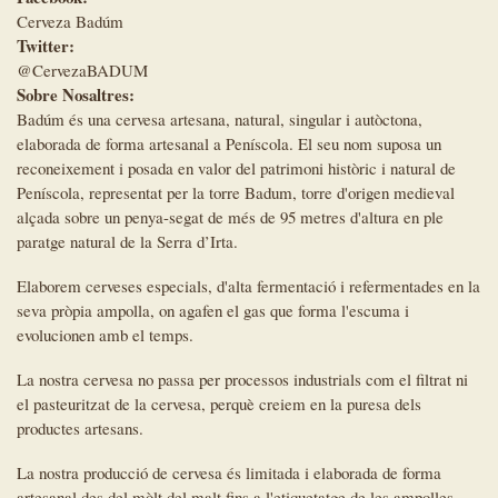
Cerveza Badúm
Twitter:
@CervezaBADUM
Sobre Nosaltres:
Badúm és una cervesa artesana, natural, singular i autòctona,
elaborada de forma artesanal a Peníscola. El seu nom suposa un
reconeixement i posada en valor del patrimoni històric i natural de
Peníscola, representat per la torre Badum, torre d'origen medieval
alçada sobre un penya-segat de més de 95 metres d'altura en ple
paratge natural de la Serra d’Irta.
Elaborem cerveses especials, d'alta fermentació i refermentades en la
seva pròpia ampolla, on agafen el gas que forma l'escuma i
evolucionen amb el temps.
La nostra cervesa no passa per processos industrials com el filtrat ni
el pasteuritzat de la cervesa, perquè creiem en la puresa dels
productes artesans.
La nostra producció de cervesa és limitada i elaborada de forma
artesanal des del mòlt del malt fins a l'etiquetatge de les ampolles.